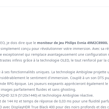
EO, je dois dire que le
moniteur de jeu Philips Evnia 49M2C8900L
 simplement conçu pour révolutionner votre immersion. Avec sa r
ue exceptionnel qui remplace avantageusement une configuration m
trastes infinis grâce à la technologie OLED, le tout renforcé par la
à ses fonctionnalités uniques. La technologie Ambiglow projette un
 considérablement le sentiment d'immersion. Couplé à un son DTS pu
nde RPG épique. Les joueurs exigeants apprécieront également le t
 images parfaitement fluides et sans ghosting.
DQHD 32:9 (5120x1440) et technologie Ambiglow réactive.
 de 144 Hz et temps de réponse de 0,03 ms pour une fluidité parfa
 avec DisplayHDR True Black 400 pour des noirs profonds et des co