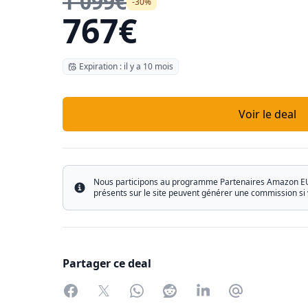
1 099€
-30%
767€
Expiration : il y a 10 mois
Voir le deal
Nous participons au programme Partenaires Amazon EU ain
Info
présents sur le site peuvent générer une commission si 
Partager ce deal
Facebook
Twitter
WhatsApp
Reddit
LinkedIn
Partager par 