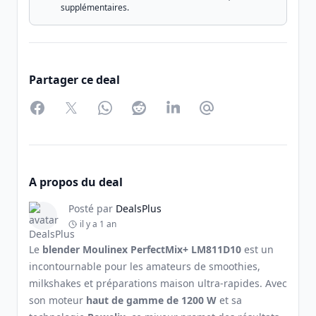
supplémentaires.
Partager ce deal
Facebook
Twitter
WhatsApp
Reddit
LinkedIn
Partager par Email
A propos du deal
Posté par
DealsPlus
il y a 1 an
Le
blender Moulinex PerfectMix+ LM811D10
est un
incontournable pour les amateurs de smoothies,
milkshakes et préparations maison ultra-rapides. Avec
son moteur
haut de gamme de 1200 W
et sa