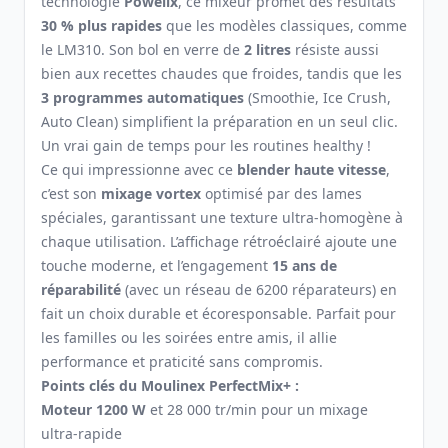
technologie
Powelix
, ce mixeur promet des résultats
30 % plus rapides
que les modèles classiques, comme
le LM310. Son bol en verre de
2 litres
résiste aussi
bien aux recettes chaudes que froides, tandis que les
3 programmes automatiques
(Smoothie, Ice Crush,
Auto Clean) simplifient la préparation en un seul clic.
Un vrai gain de temps pour les routines healthy !
Ce qui impressionne avec ce
blender haute vitesse
,
c’est son
mixage vortex
optimisé par des lames
spéciales, garantissant une texture ultra-homogène à
chaque utilisation. L’affichage rétroéclairé ajoute une
touche moderne, et l’engagement
15 ans de
réparabilité
(avec un réseau de 6200 réparateurs) en
fait un choix durable et écoresponsable. Parfait pour
les familles ou les soirées entre amis, il allie
performance et praticité sans compromis.
Points clés du Moulinex PerfectMix+ :
Moteur 1200 W
et 28 000 tr/min pour un mixage
ultra-rapide