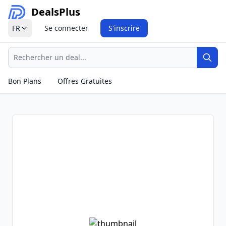
Deals
Plus
FR
Se connecter
S'inscrire
Recherche
Rech
Bon Plans
Offres Gratuites