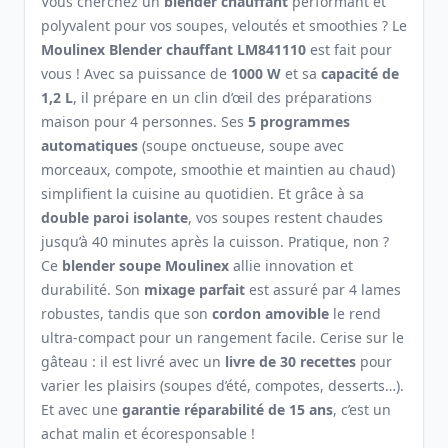
Vous cherchez un
blender chauffant
performant et
polyvalent pour vos soupes, veloutés et smoothies ? Le
Moulinex Blender chauffant LM841110
est fait pour
vous ! Avec sa puissance de
1000 W
et sa
capacité de
1,2 L
, il prépare en un clin d’œil des préparations
maison pour 4 personnes. Ses
5 programmes
automatiques
(soupe onctueuse, soupe avec
morceaux, compote, smoothie et maintien au chaud)
simplifient la cuisine au quotidien. Et grâce à sa
double paroi isolante
, vos soupes restent chaudes
jusqu’à 40 minutes après la cuisson. Pratique, non ?
Ce
blender soupe Moulinex
allie innovation et
durabilité. Son
mixage parfait
est assuré par 4 lames
robustes, tandis que son
cordon amovible
le rend
ultra-compact pour un rangement facile. Cerise sur le
gâteau : il est livré avec un
livre de 30 recettes
pour
varier les plaisirs (soupes d’été, compotes, desserts…).
Et avec une
garantie réparabilité de 15 ans
, c’est un
achat malin et écoresponsable !