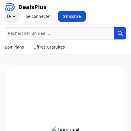
Deals
Plus
FR
Se connecter
S'inscrire
Recherche
Rech
Bon Plans
Offres Gratuites