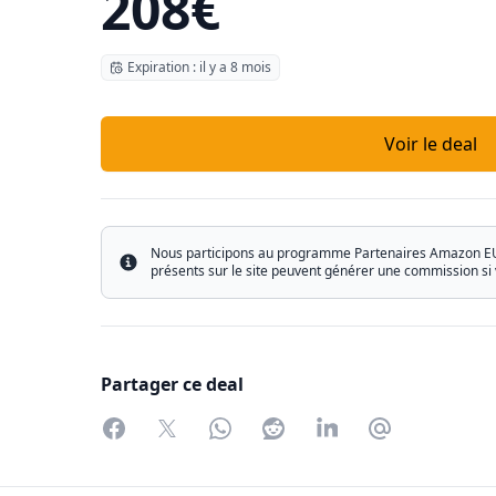
208€
Expiration : il y a 8 mois
Voir le deal
Nous participons au programme Partenaires Amazon EU ain
Info
présents sur le site peuvent générer une commission si 
Partager ce deal
Facebook
Twitter
WhatsApp
Reddit
LinkedIn
Partager par 