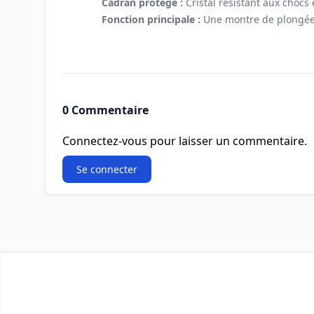
Cadran protégé :
Cristal résistant aux chocs 
Fonction principale :
Une montre de plongée f
0 Commentaire
Connectez-vous pour laisser un commentaire.
Se connecter
Footer