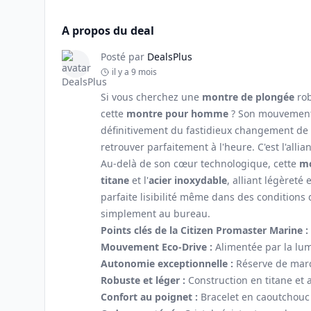
A propos du deal
Posté par
DealsPlus
il y a 9 mois
Si vous cherchez une
montre de plongée
rob
cette
montre pour homme
? Son mouvemen
définitivement du fastidieux changement de 
retrouver parfaitement à l'heure. C'est l'alli
Au-delà de son cœur technologique, cette
mo
titane
et l'
acier inoxydable
, alliant légèreté
parfaite lisibilité même dans des conditions 
simplement au bureau.
Points clés de la Citizen Promaster Marine :
Mouvement Eco-Drive :
Alimentée par la lum
Autonomie exceptionnelle :
Réserve de marc
Robuste et léger :
Construction en titane et 
Confort au poignet :
Bracelet en caoutchouc 