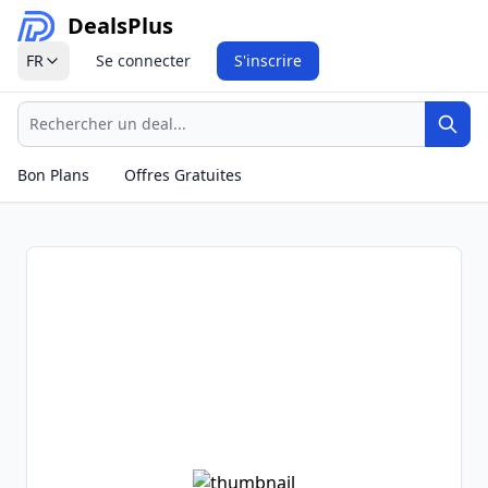
Deals
Plus
FR
Se connecter
S'inscrire
Recherche
Rech
Bon Plans
Offres Gratuites