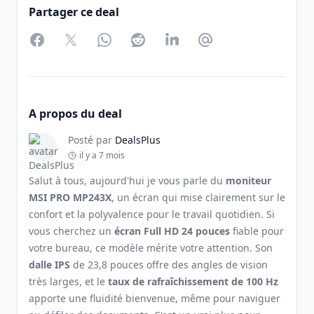
Partager ce deal
Facebook
Twitter
WhatsApp
Reddit
LinkedIn
Partager par Email
A propos du deal
Posté par
DealsPlus
il y a 7 mois
Salut à tous, aujourd'hui je vous parle du
moniteur
MSI PRO MP243X
, un écran qui mise clairement sur le
confort et la polyvalence pour le travail quotidien. Si
vous cherchez un
écran Full HD 24 pouces
fiable pour
votre bureau, ce modèle mérite votre attention. Son
dalle IPS
de 23,8 pouces offre des angles de vision
très larges, et le
taux de rafraîchissement de 100 Hz
apporte une fluidité bienvenue, même pour naviguer