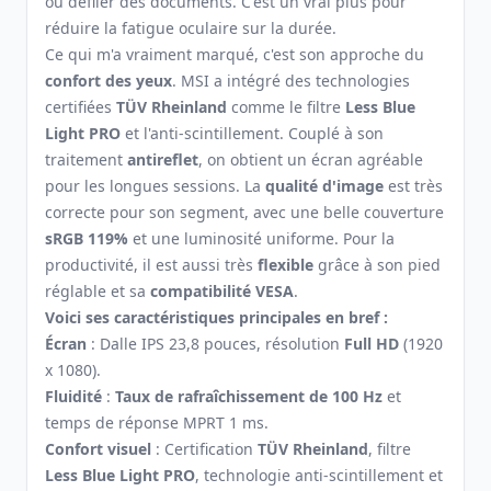
ou défiler des documents. C'est un vrai plus pour
réduire la fatigue oculaire sur la durée.
Ce qui m'a vraiment marqué, c'est son approche du
confort des yeux
. MSI a intégré des technologies
certifiées
TÜV Rheinland
comme le filtre
Less Blue
Light PRO
et l'anti-scintillement. Couplé à son
traitement
antireflet
, on obtient un écran agréable
pour les longues sessions. La
qualité d'image
est très
correcte pour son segment, avec une belle couverture
sRGB 119%
et une luminosité uniforme. Pour la
productivité, il est aussi très
flexible
grâce à son pied
réglable et sa
compatibilité VESA
.
Voici ses caractéristiques principales en bref :
Écran
: Dalle IPS 23,8 pouces, résolution
Full HD
(1920
x 1080).
Fluidité
:
Taux de rafraîchissement de 100 Hz
et
temps de réponse MPRT 1 ms.
Confort visuel
: Certification
TÜV Rheinland
, filtre
Less Blue Light PRO
, technologie anti-scintillement et