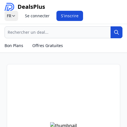
Deals
Plus
FR
Se connecter
S'inscrire
Recherche
Rech
Bon Plans
Offres Gratuites