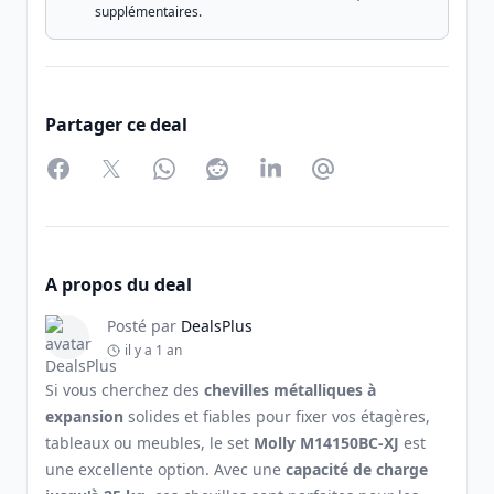
supplémentaires.
Partager ce deal
Facebook
Twitter
WhatsApp
Reddit
LinkedIn
Partager par Email
A propos du deal
Posté par
DealsPlus
il y a 1 an
Si vous cherchez des
chevilles métalliques à
expansion
solides et fiables pour fixer vos étagères,
tableaux ou meubles, le set
Molly M14150BC-XJ
est
une excellente option. Avec une
capacité de charge