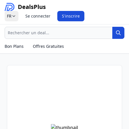
Deals
Plus
FR
Se connecter
S'inscrire
Recherche
Rech
Bon Plans
Offres Gratuites