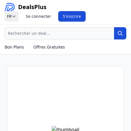
Deals
Plus
FR
Se connecter
S'inscrire
Recherche
Rech
Bon Plans
Offres Gratuites