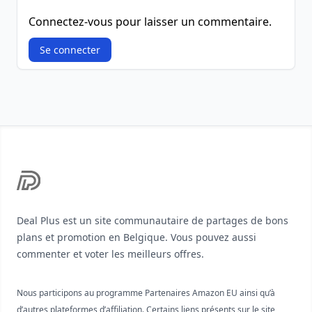
Connectez-vous pour laisser un commentaire.
Se connecter
Footer
Deal Plus est un site communautaire de partages de bons
plans et promotion en Belgique. Vous pouvez aussi
commenter et voter les meilleurs offres.
Nous participons au programme Partenaires Amazon EU ainsi qu’à
d’autres plateformes d’affiliation. Certains liens présents sur le site