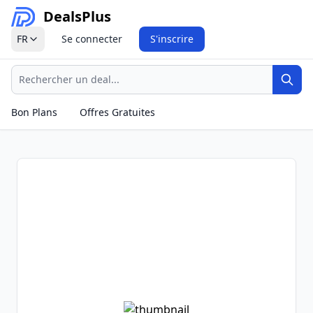
Deals
Plus
FR
Se connecter
S'inscrire
Recherche
Rech
Bon Plans
Offres Gratuites