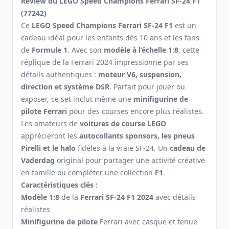
Review du LEGO Speed Champions Ferrari SF-24 F1
(77242)
Ce
LEGO Speed Champions Ferrari SF-24 F1
est un
cadeau idéal pour les enfants dès 10 ans et les fans
de
Formule 1
. Avec son
modèle à l’échelle 1:8
, cette
réplique de la Ferrari 2024 impressionne par ses
détails authentiques :
moteur V6, suspension,
direction et système DSR
. Parfait pour jouer ou
exposer, ce set inclut même une
minifigurine de
pilote Ferrari
pour des courses encore plus réalistes.
Les amateurs de
voitures de course LEGO
apprécieront les
autocollants sponsors, les pneus
Pirelli et le halo
fidèles à la vraie SF-24. Un
cadeau de
Vaderdag
original pour partager une activité créative
en famille ou compléter une collection
F1
.
Caractéristiques clés :
Modèle 1:8
de la
Ferrari SF-24 F1 2024
avec détails
réalistes
Minifigurine de pilote
Ferrari avec casque et tenue