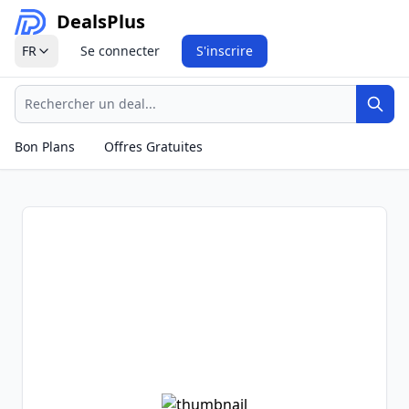
Deals
Plus
FR
Se connecter
S'inscrire
Recherche
Rech
Bon Plans
Offres Gratuites