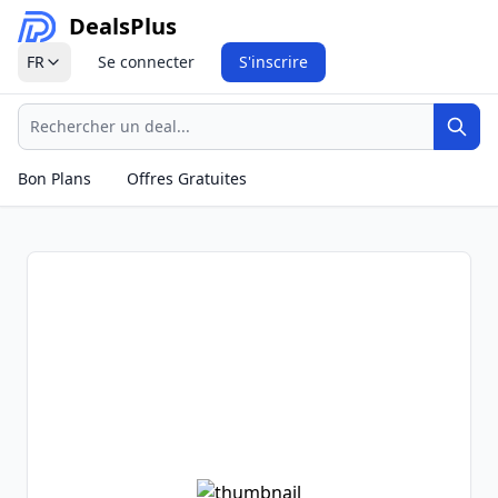
Deals
Plus
FR
Se connecter
S'inscrire
Recherche
Rech
Bon Plans
Offres Gratuites