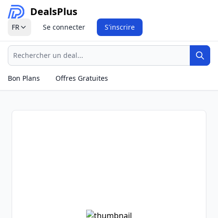
Deals
Plus
FR
Se connecter
S'inscrire
Recherche
Rech
Bon Plans
Offres Gratuites