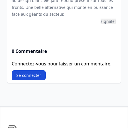
au design blanc élégant répond présent sur tous les
fronts. Une belle alternative qui monte en puissance
face aux géants du secteur.
signaler
0 Commentaire
Connectez-vous pour laisser un commentaire.
Se connecter
Footer