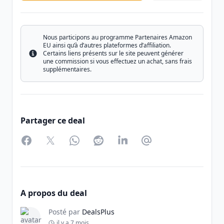
Nous participons au programme Partenaires Amazon
EU ainsi qu’à d’autres plateformes d’affiliation.
Certains liens présents sur le site peuvent générer
Info
une commission si vous effectuez un achat, sans frais
supplémentaires.
Partager ce deal
Facebook
Twitter
WhatsApp
Reddit
LinkedIn
Partager par Email
A propos du deal
Posté par
DealsPlus
il y a 7 mois