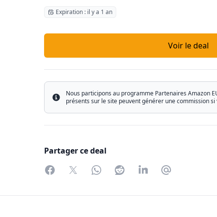
Expiration : il y a 1 an
Voir le deal
Nous participons au programme Partenaires Amazon EU ain
Info
présents sur le site peuvent générer une commission si 
Partager ce deal
Facebook
Twitter
WhatsApp
Reddit
LinkedIn
Partager par 