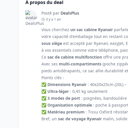
A propos du deal
Posté par
DealsPlus
il y a 1 an
Vous cherchez
un sac cabine Ryanair
parfait
votre capacité d'emballage tout en restant c
sous siège
est accepté par Ryanair, easyJet,
à vos essentiels comme votre téléphone, pass
Ce
sac de cabine multifonction
offre une pra
Avec ses
multi-compartiments
(poche zippée
pieds antidérapants, ce sac allie durabilité et 
Points clés :
✅
Dimensions Ryanair
: 40x20x25cm (20L) –
✅
Ultra-léger
: 0,45 kg seulement
✅
3 modes de port
: poignées, bandoulière o
✅
Organisation optimale
: poche à passpor
✅
Matériau premium
: Tissu Oxford résista
Bref, un
sac de voyage Ryanair
malin, solide