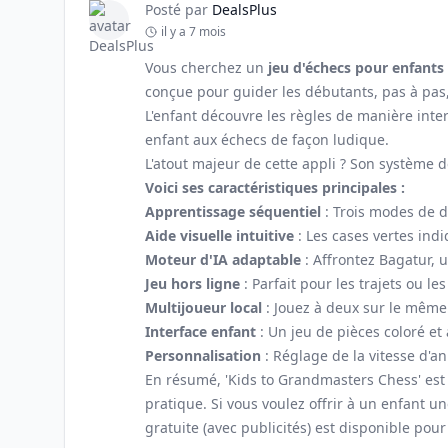
Posté par
DealsPlus
il y a 7 mois
Vous cherchez un
jeu d'échecs pour enfants
conçue pour guider les débutants, pas à pas,
L'enfant découvre les règles de manière inter
enfant aux échecs de façon ludique.
L'atout majeur de cette appli ? Son système d
Voici ses caractéristiques principales :
Apprentissage séquentiel
: Trois modes de di
Aide visuelle intuitive
: Les cases vertes ind
Moteur d'IA adaptable
: Affrontez Bagatur, 
Jeu hors ligne
: Parfait pour les trajets ou 
Multijoueur local
: Jouez à deux sur le même 
Interface enfant
: Un jeu de pièces coloré et
Personnalisation
: Réglage de la vitesse d'an
En résumé, 'Kids to Grandmasters Chess' est 
pratique. Si vous voulez offrir à un enfant u
gratuite (avec publicités) est disponible pour