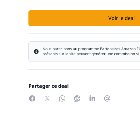
Voir le deal
Nous participons au programme Partenaires Amazon EU ain
Info
présents sur le site peuvent générer une commission si 
Partager ce deal
Facebook
Twitter
WhatsApp
Reddit
LinkedIn
Partager par 