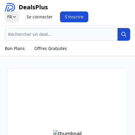
Deals
Plus
FR
Se connecter
S'inscrire
Recherche
Rech
Bon Plans
Offres Gratuites