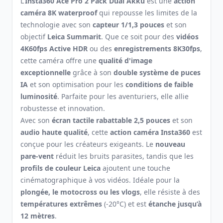
L'
Insta360 Ace Pro 2 Pack Dual Akku
est une
action
caméra 8K waterproof
qui repousse les limites de la
technologie avec son
capteur 1/1,3 pouces
et son
objectif
Leica Summarit
. Que ce soit pour des
vidéos
4K60fps Active HDR
ou des
enregistrements 8K30fps
,
cette caméra offre une
qualité d'image
exceptionnelle
grâce à son
double système de puces
IA
et son optimisation pour les
conditions de faible
luminosité
. Parfaite pour les aventuriers, elle allie
robustesse et innovation.
Avec son
écran tactile rabattable 2,5 pouces
et son
audio haute qualité
, cette
action caméra Insta360
est
conçue pour les créateurs exigeants. Le
nouveau
pare-vent
réduit les bruits parasites, tandis que les
profils de couleur Leica
ajoutent une touche
cinématographique à vos vidéos. Idéale pour la
plongée, le motocross ou les vlogs
, elle résiste à des
températures extrêmes
(-20°C) et est
étanche jusqu’à
12 mètres
.