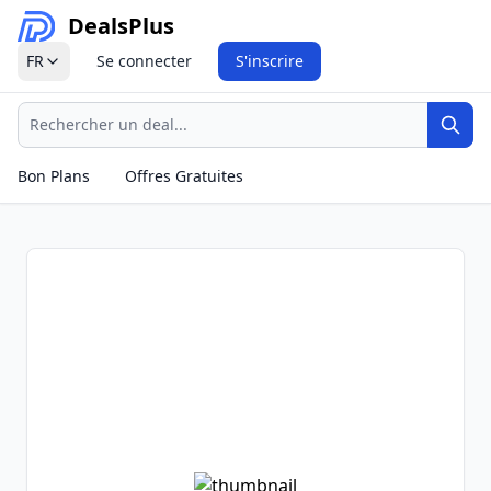
Deals
Plus
FR
Se connecter
S'inscrire
Recherche
Rech
Bon Plans
Offres Gratuites