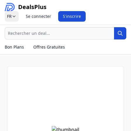
Deals
Plus
FR
Se connecter
S'inscrire
Recherche
Rech
Bon Plans
Offres Gratuites