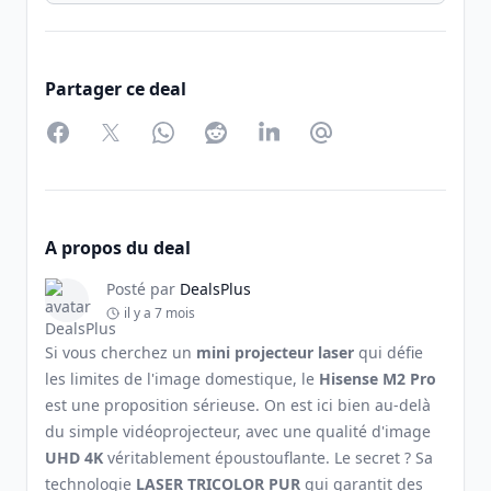
Partager ce deal
Facebook
Twitter
WhatsApp
Reddit
LinkedIn
Partager par Email
A propos du deal
Posté par
DealsPlus
il y a 7 mois
Si vous cherchez un
mini projecteur laser
qui défie
les limites de l'image domestique, le
Hisense M2 Pro
est une proposition sérieuse. On est ici bien au-delà
du simple vidéoprojecteur, avec une qualité d'image
UHD 4K
véritablement époustouflante. Le secret ? Sa
technologie
LASER TRICOLOR PUR
qui garantit des