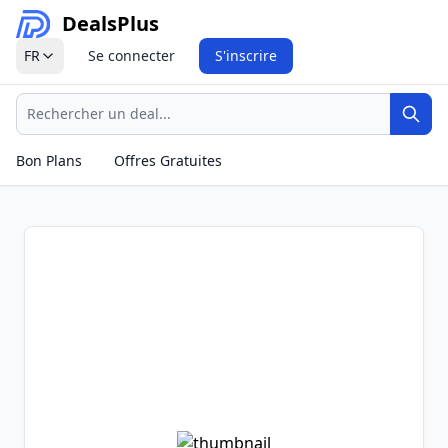
Deals
Plus
FR
Se connecter
S'inscrire
Recherche
Rech
Bon Plans
Offres Gratuites