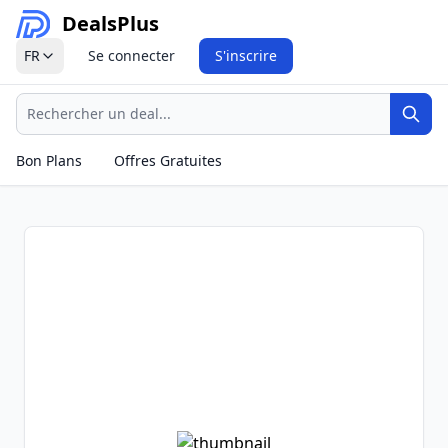
Deals
Plus
FR
Se connecter
S'inscrire
Recherche
Rech
Bon Plans
Offres Gratuites