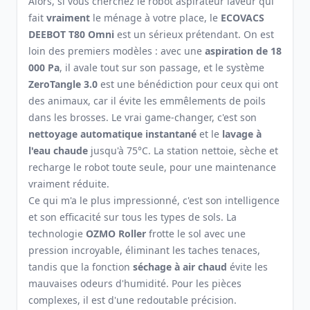
Alors, si vous cherchez le robot aspirateur laveur qui
fait
vraiment
le ménage à votre place, le
ECOVACS
DEEBOT T80 Omni
est un sérieux prétendant. On est
loin des premiers modèles : avec une
aspiration de 18
000 Pa
, il avale tout sur son passage, et le système
ZeroTangle 3.0
est une bénédiction pour ceux qui ont
des animaux, car il évite les emmêlements de poils
dans les brosses. Le vrai game-changer, c'est son
nettoyage automatique instantané
et le
lavage à
l'eau chaude
jusqu'à 75°C. La station nettoie, sèche et
recharge le robot toute seule, pour une maintenance
vraiment réduite.
Ce qui m'a le plus impressionné, c'est son intelligence
et son efficacité sur tous les types de sols. La
technologie
OZMO Roller
frotte le sol avec une
pression incroyable, éliminant les taches tenaces,
tandis que la fonction
séchage à air chaud
évite les
mauvaises odeurs d'humidité. Pour les pièces
complexes, il est d'une redoutable précision.