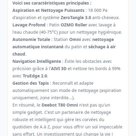
Voici ses caractéristiques principales :
Aspiration et Nettoyage Puissants
: 18 000 Pa
d'aspiration et système
ZeroTangle 3.0
anti-cheveux.
Lavage Profond
: Patin
OZMO Roller
avec lavage à
l'eau chaude (40-75°C) pour un nettoyage hygiénique.
Autonomie Totale
: Station
Omni
avec
nettoyage
automatique instantané
du patin et
séchage à air
chaud
.
Navigation Intelligente
: Évite les obstacles avec
précision grâce à l'
AIVI 3D
et nettoie les bords à 99%
avec
TruEdge 2.0
.
Gestion des Tapis
: Reconnaît et adapte
automatiquement son mode de nettoyage (aspiration
uniquement, zone interdite...).
En résumé, le
Deebot T80 Omni
n'est pas qu'un
simple gadget. C'est un partenaire de nettoyage
robuste et intelligent qui gère les corvées du
quotidien de A à Z, pour vous offrir un sol impeccable
sans effort. Un investissement qui change la vie !