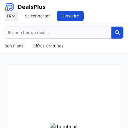
Deals
Plus
FR
Se connecter
S'inscrire
Recherche
Rech
Bon Plans
Offres Gratuites