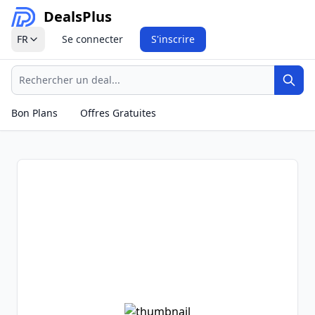
Deals
Plus
FR
Se connecter
S'inscrire
Recherche
Rech
Bon Plans
Offres Gratuites