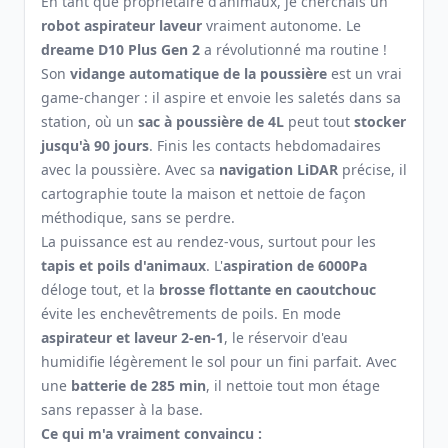
En tant que propriétaire d'animaux, je cherchais un
robot aspirateur laveur
vraiment autonome. Le
dreame D10 Plus Gen 2
a révolutionné ma routine !
Son
vidange automatique de la poussière
est un vrai
game-changer : il aspire et envoie les saletés dans sa
station, où un
sac à poussière de 4L
peut tout
stocker
jusqu'à 90 jours
. Finis les contacts hebdomadaires
avec la poussière. Avec sa
navigation LiDAR
précise, il
cartographie toute la maison et nettoie de façon
méthodique, sans se perdre.
La puissance est au rendez-vous, surtout pour les
tapis et poils d'animaux
. L'
aspiration de 6000Pa
déloge tout, et la
brosse flottante en caoutchouc
évite les enchevêtrements de poils. En mode
aspirateur et laveur 2-en-1
, le réservoir d'eau
humidifie légèrement le sol pour un fini parfait. Avec
une
batterie de 285 min
, il nettoie tout mon étage
sans repasser à la base.
Ce qui m'a vraiment convaincu :