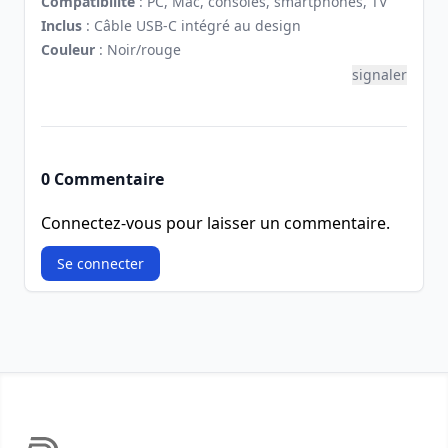
Compatibilité
: PC, Mac, consoles, smartphones, TV
Inclus
: Câble USB-C intégré au design
Couleur
: Noir/rouge
signaler
0 Commentaire
Connectez-vous pour laisser un commentaire.
Se connecter
Footer