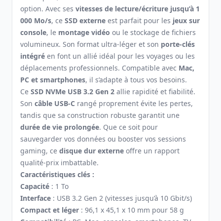
option. Avec ses
vitesses de lecture/écriture jusqu’à 1
000 Mo/s
, ce
SSD externe
est parfait pour les
jeux sur
console
, le
montage vidéo
ou le stockage de fichiers
volumineux. Son format ultra-léger et son
porte-clés
intégré
en font un allié idéal pour les voyages ou les
déplacements professionnels. Compatible avec
Mac,
PC et smartphones
, il s’adapte à tous vos besoins.
Ce
SSD NVMe USB 3.2 Gen 2
allie rapidité et fiabilité.
Son
câble USB-C
rangé proprement évite les pertes,
tandis que sa construction robuste garantit une
durée de vie prolongée
. Que ce soit pour
sauvegarder vos données ou booster vos sessions
gaming, ce
disque dur externe
offre un rapport
qualité-prix imbattable.
Caractéristiques clés :
Capacité
: 1 To
Interface
: USB 3.2 Gen 2 (vitesses jusqu’à 10 Gbit/s)
Compact et léger
: 96,1 x 45,1 x 10 mm pour 58 g