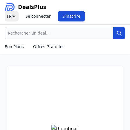
Deals
Plus
FR
Se connecter
S'inscrire
Recherche
Rech
Bon Plans
Offres Gratuites