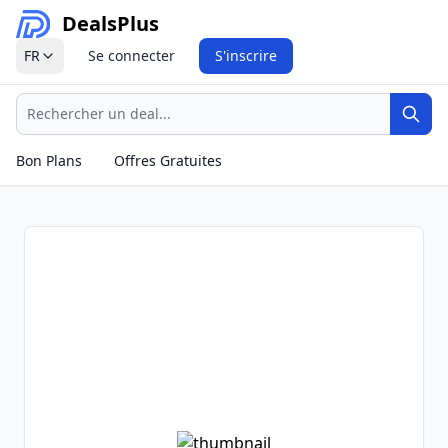
Deals
Plus
FR
Se connecter
S'inscrire
Recherche
Rech
Bon Plans
Offres Gratuites