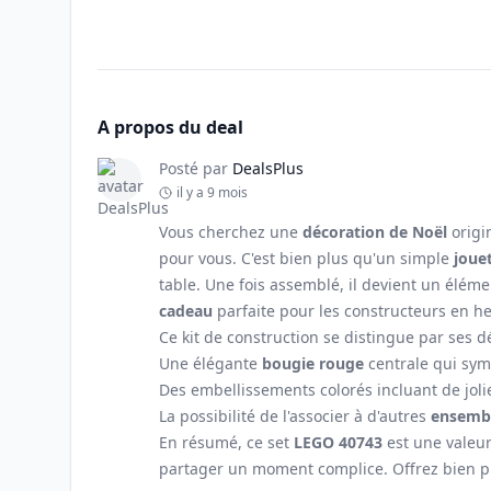
A propos du deal
Posté par
DealsPlus
il y a 9 mois
Vous cherchez une
décoration de Noël
origi
pour vous. C'est bien plus qu'un simple
joue
table. Une fois assemblé, il devient un élém
cadeau
parfaite pour les constructeurs en her
Ce kit de construction se distingue par ses d
Une élégante
bougie rouge
centrale qui symb
Des embellissements colorés incluant de jol
La possibilité de l'associer à d'autres
ensembl
En résumé, ce set
LEGO 40743
est une valeur 
partager un moment complice. Offrez bien pl