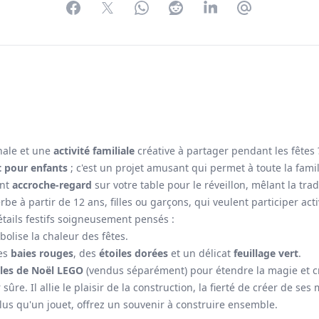
Facebook
Twitter
WhatsApp
Reddit
LinkedIn
Partager par 
nale et une
activité familiale
créative à partager pendant les fêtes 
t pour enfants
; c'est un projet amusant qui permet à toute la fam
ent
accroche-regard
sur votre table pour le réveillon, mêlant la tradi
be à partir de 12 ans, filles ou garçons, qui veulent participer ac
étails festifs soigneusement pensés :
olise la chaleur des fêtes.
ies
baies rouges
, des
étoiles dorées
et un délicat
feuillage vert
.
es de Noël LEGO
(vendus séparément) pour étendre la magie et cr
sûre. Il allie le plaisir de la construction, la fierté de créer de se
us qu'un jouet, offrez un souvenir à construire ensemble.