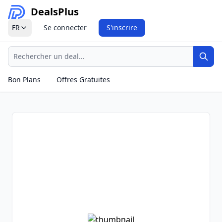
Deals
Plus
FR
Se connecter
S'inscrire
Recherche
Rech
Bon Plans
Offres Gratuites