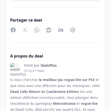
Partager ce deal
Facebook
Twitter
WhatsApp
Reddit
LinkedIn
Partager par Email
A propos du deal
Posté par
DealsPlus
il y a 7 mois
Si vous cherchez
le meilleur jeu rogue-lite sur PS5
et
que vous avez une affection pour les classiques, cette
Dead Cells Return to Castlevania Edition
est une
édition définitive incontournable. Vous plongez dans
l'excellence du gameplay
Metroidvania
et
rogue-lite
de Dead Cells, déjà enrichi par quatre DLC, et vous