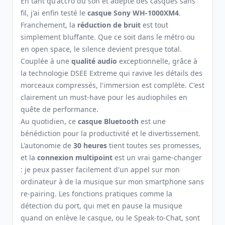
En tant qu'accro du son et adepte des casques sans
fil, j'ai enfin testé le
casque Sony WH-1000XM4
.
Franchement, la
réduction de bruit
est tout
simplement bluffante. Que ce soit dans le métro ou
en open space, le silence devient presque total.
Couplée à une
qualité audio
exceptionnelle, grâce à
la technologie DSEE Extreme qui ravive les détails des
morceaux compressés, l'immersion est complète. C'est
clairement un must-have pour les audiophiles en
quête de performance.
Au quotidien, ce
casque Bluetooth
est une
bénédiction pour la productivité et le divertissement.
L'autonomie de
30 heures
tient toutes ses promesses,
et la
connexion multipoint
est un vrai game-changer
: je peux passer facilement d'un appel sur mon
ordinateur à de la musique sur mon smartphone sans
re-pairing. Les fonctions pratiques comme la
détection du port, qui met en pause la musique
quand on enlève le casque, ou le Speak-to-Chat, sont