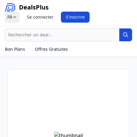
Deals
Plus
FR
Se connecter
S'inscrire
Recherche
Rech
Bon Plans
Offres Gratuites