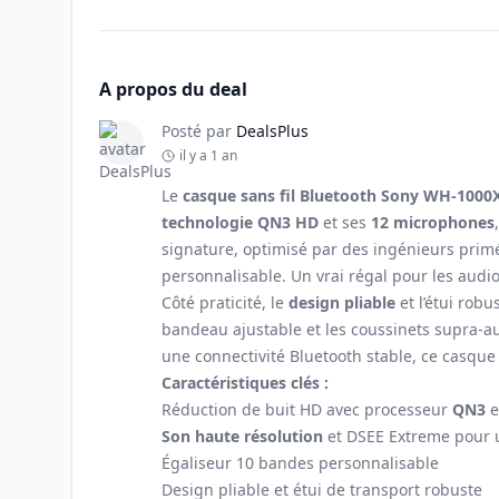
A propos du deal
Posté par
DealsPlus
il y a 1 an
Le
casque sans fil Bluetooth Sony WH-100
technologie QN3 HD
et ses
12 microphones
signature, optimisé par des ingénieurs prim
personnalisable. Un vrai régal pour les audio
Côté praticité, le
design pliable
et l’étui rob
bandeau ajustable et les coussinets supra-a
une connectivité Bluetooth stable, ce casque 
Caractéristiques clés :
Réduction de buit HD avec processeur
QN3
e
Son haute résolution
et DSEE Extreme pour u
Égaliseur 10 bandes personnalisable
Design pliable et étui de transport robuste