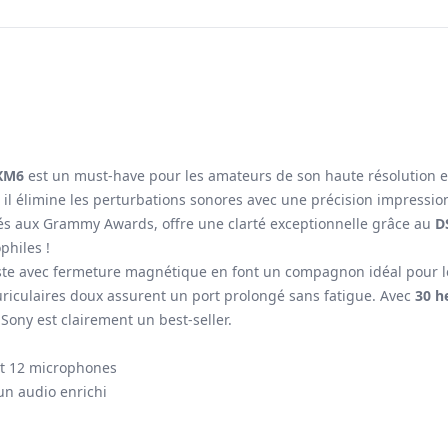
0XM6
est un must-have pour les amateurs de son haute résolution e
, il élimine les perturbations sonores avec une précision impressi
és aux Grammy Awards, offre une clarté exceptionnelle grâce au
D
philes !
uste avec fermeture magnétique en font un compagnon idéal pour les
uriculaires doux assurent un port prolongé sans fatigue. Avec
30 h
Sony est clairement un best-seller.
t 12 microphones
n audio enrichi