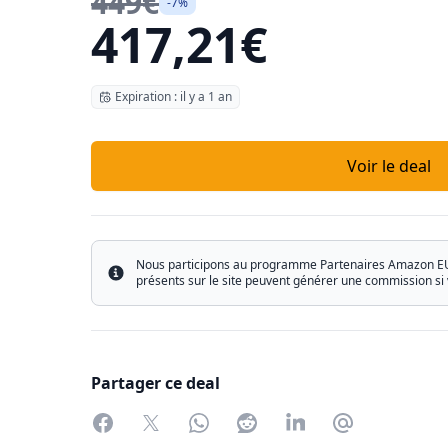
449€
-7%
417,21€
Expiration : il y a 1 an
Voir le deal
Nous participons au programme Partenaires Amazon EU ain
Info
présents sur le site peuvent générer une commission si 
Partager ce deal
Facebook
Twitter
WhatsApp
Reddit
LinkedIn
Partager par 