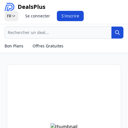
Deals
Plus
FR
Se connecter
S'inscrire
Recherche
Rech
Bon Plans
Offres Gratuites