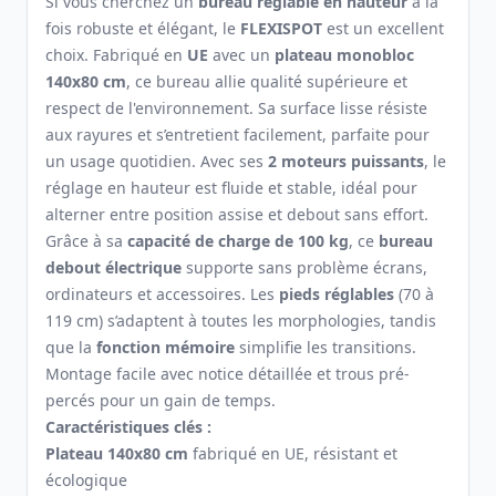
Si vous cherchez un
bureau réglable en hauteur
à la
fois robuste et élégant, le
FLEXISPOT
est un excellent
choix. Fabriqué en
UE
avec un
plateau monobloc
140x80 cm
, ce bureau allie qualité supérieure et
respect de l'environnement. Sa surface lisse résiste
aux rayures et s’entretient facilement, parfaite pour
un usage quotidien. Avec ses
2 moteurs puissants
, le
réglage en hauteur est fluide et stable, idéal pour
alterner entre position assise et debout sans effort.
Grâce à sa
capacité de charge de 100 kg
, ce
bureau
debout électrique
supporte sans problème écrans,
ordinateurs et accessoires. Les
pieds réglables
(70 à
119 cm) s’adaptent à toutes les morphologies, tandis
que la
fonction mémoire
simplifie les transitions.
Montage facile avec notice détaillée et trous pré-
percés pour un gain de temps.
Caractéristiques clés :
Plateau 140x80 cm
fabriqué en UE, résistant et
écologique