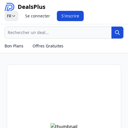
Deals
Plus
FR
Se connecter
S'inscrire
Recherche
Rech
Bon Plans
Offres Gratuites