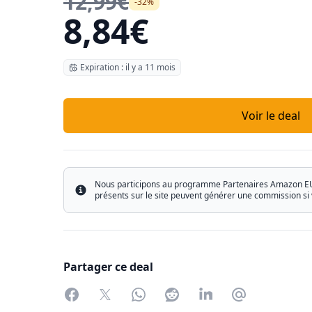
12,99€
-32%
8,84€
Expiration : il y a 11 mois
Voir le deal
Nous participons au programme Partenaires Amazon EU ain
Info
présents sur le site peuvent générer une commission si 
Partager ce deal
Facebook
Twitter
WhatsApp
Reddit
LinkedIn
Partager par 