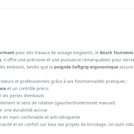
formant
pour des travaux de vissage exigeants, le
Bosch Tournevis 
s
, il offre une précision et une puissance remarquables pour serrer
 des embouts, tandis que la
poignée Softgrip ergonomique
assure 
coleurs et professionnels grâce à ses fonctionnalités pratiques :
ace
et un contrôle précis
r les pertes d’embouts
ilement le sens de rotation (gauche/droite/mode manuel)
 une durabilité accrue
e en main confortable et anti-dérapante
icacité et en confort sur tous vos projets de bricolage. Un outil ro