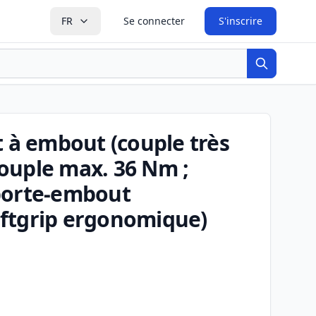
FR
Se connecter
S'inscrire
Recherche
t à embout (couple très
 couple max. 36 Nm ;
porte-embout
ftgrip ergonomique)