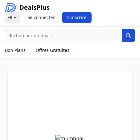
Deals
Plus
FR
Se connecter
S'inscrire
Recherche
Rech
Bon Plans
Offres Gratuites