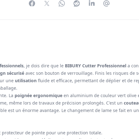
Facebook
Twitter
WhatsApp
Reddit
LinkedIn
Partager par 
fessionnels
, je dois dire que le
BIBURY Cutter Professionnel
a con
ign sécurisé
avec son bouton de verrouillage. Finis les risques de 
our une
utilisation
fluide et efficace, permettant de déplier et de rep
mballage.
nte. La
poignée ergonomique
en aluminium de couleur vert olive es
ferme, même lors de travaux de précision prolongés. C'est un
coutea
ble est un énorme avantage. Le changement de lame se fait en un cl
t protecteur de pointe pour une protection totale.