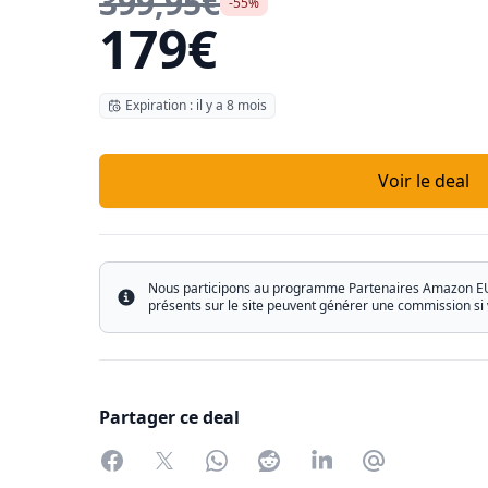
399,95€
-55%
179€
Expiration : il y a 8 mois
Voir le deal
Nous participons au programme Partenaires Amazon EU ain
Info
présents sur le site peuvent générer une commission si 
Partager ce deal
Facebook
Twitter
WhatsApp
Reddit
LinkedIn
Partager par 