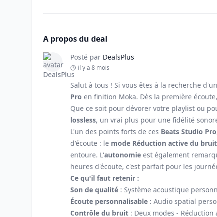
A propos du deal
Posté par
DealsPlus
il y a 8 mois
Salut à tous ! Si vous êtes à la recherche d'u
Pro
en finition Moka. Dès la première écoute,
Que ce soit pour dévorer votre playlist ou po
lossless
, un vrai plus pour une fidélité sonor
L'un des points forts de ces
Beats Studio Pro
d'écoute : le
mode Réduction active du bruit
entoure. L'
autonomie
est également remarqua
heures d'écoute, c'est parfait pour les journ
Ce qu'il faut retenir :
Son de qualité
: Système acoustique personna
Écoute personnalisable
: Audio spatial pers
Contrôle du bruit
: Deux modes - Réduction a