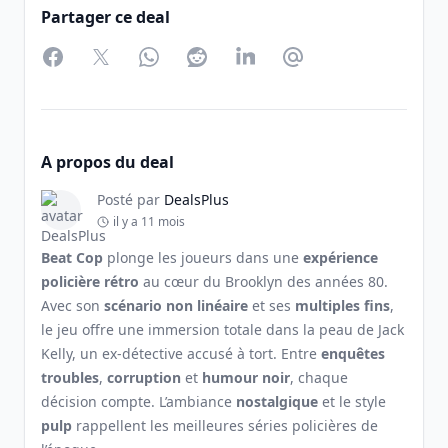
Partager ce deal
Facebook
Twitter
WhatsApp
Reddit
LinkedIn
Partager par Email
A propos du deal
Posté par
DealsPlus
il y a 11 mois
Beat Cop
plonge les joueurs dans une
expérience
policière rétro
au cœur du Brooklyn des années 80.
Avec son
scénario non linéaire
et ses
multiples fins
,
le jeu offre une immersion totale dans la peau de Jack
Kelly, un ex-détective accusé à tort. Entre
enquêtes
troubles
,
corruption
et
humour noir
, chaque
décision compte. L’ambiance
nostalgique
et le style
pulp
rappellent les meilleures séries policières de