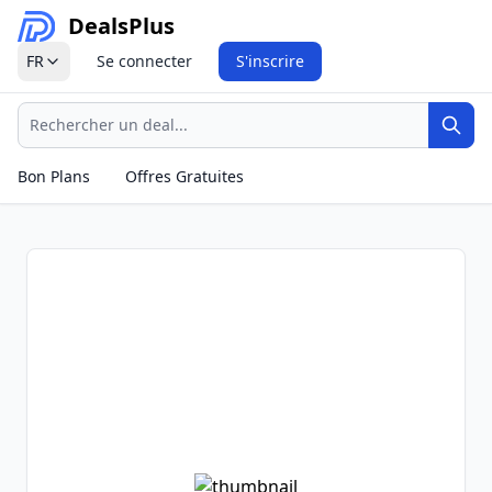
Deals
Plus
FR
Se connecter
S'inscrire
Recherche
Rech
Bon Plans
Offres Gratuites