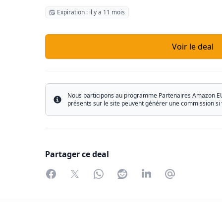
Expiration : il y a 11 mois
Voir le deal
Nous participons au programme Partenaires Amazon EU ain
Info
présents sur le site peuvent générer une commission si 
Partager ce deal
Facebook
Twitter
WhatsApp
Reddit
LinkedIn
Partager par 