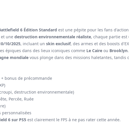
Battlefield 6 Édition Standard
est une pépite pour les fans d'action
et une
destruction environnementale réaliste
, chaque partie est
10/10/2025
, incluant un
skin exclusif
, des armes et des boosts d'EX
les épiques dans des lieux iconiques comme
Le Caire
ou
Brooklyn
gne mondiale
vous plonge dans des missions haletantes, tandis
et + bonus de précommande
XP)
ccroupi, destruction environnementale)
te, Percée, Ruée
re)
s personnalisées
ield 6 sur PS5
est clairement le FPS à ne pas rater cette année.