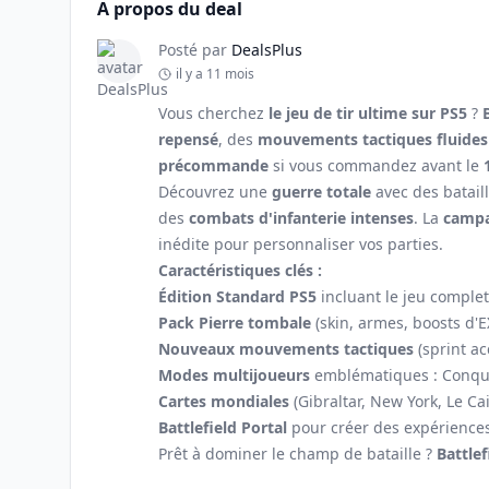
A propos du deal
Posté par
DealsPlus
il y a 11 mois
Vous cherchez
le jeu de tir ultime sur PS5
?
repensé
, des
mouvements tactiques fluides
précommande
si vous commandez avant le
Découvrez une
guerre totale
avec des batail
des
combats d'infanterie intenses
. La
campa
inédite pour personnaliser vos parties.
Caractéristiques clés :
Édition Standard PS5
incluant le jeu compl
Pack Pierre tombale
(skin, armes, boosts d'E
Nouveaux mouvements tactiques
(sprint a
Modes multijoueurs
emblématiques : Conquê
Cartes mondiales
(Gibraltar, New York, Le Cai
Battlefield Portal
pour créer des expérience
Prêt à dominer le champ de bataille ?
Battlef