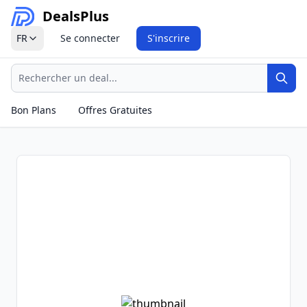
Deals
Plus
FR
Se connecter
S'inscrire
Recherche
Rech
Bon Plans
Offres Gratuites