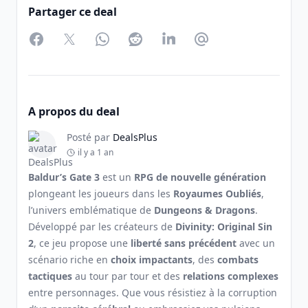
Partager ce deal
Facebook
Twitter
WhatsApp
Reddit
LinkedIn
Partager par Email
A propos du deal
Posté par
DealsPlus
il y a 1 an
Baldur’s Gate 3
est un
RPG de nouvelle génération
plongeant les joueurs dans les
Royaumes Oubliés
,
l’univers emblématique de
Dungeons & Dragons
.
Développé par les créateurs de
Divinity: Original Sin
2
, ce jeu propose une
liberté sans précédent
avec un
scénario riche en
choix impactants
, des
combats
tactiques
au tour par tour et des
relations complexes
entre personnages. Que vous résistiez à la corruption