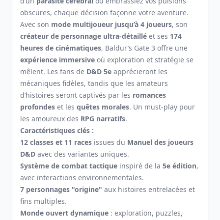
d’un
parasite cérébral
ou embrassiez vos pulsions
obscures, chaque décision façonne votre aventure.
Avec son
mode multijoueur jusqu’à 4 joueurs
, son
créateur de personnage ultra-détaillé
et ses
174
heures de cinématiques
, Baldur’s Gate 3 offre une
expérience immersive
où exploration et stratégie se
mêlent. Les fans de
D&D 5e
apprécieront les
mécaniques fidèles, tandis que les amateurs
d’histoires seront captivés par les
romances
profondes
et les
quêtes morales
. Un must-play pour
les amoureux des
RPG narratifs
.
Caractéristiques clés :
12 classes et 11 races
issues du
Manuel des joueurs
D&D
avec des variantes uniques.
Système de combat tactique
inspiré de la
5e édition
,
avec interactions environnementales.
7 personnages "origine"
aux histoires entrelacées et
fins multiples.
Monde ouvert dynamique
: exploration, puzzles,