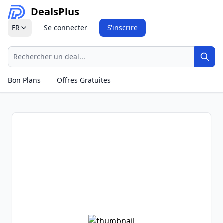
Deals
Plus
FR
Se connecter
S'inscrire
Recherche
Rech
Bon Plans
Offres Gratuites