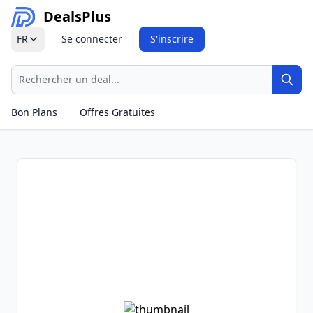
Deals
Plus
FR
Se connecter
S'inscrire
Recherche
Rech
Bon Plans
Offres Gratuites