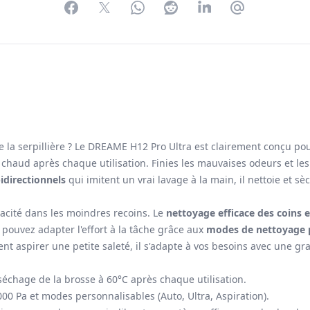
Facebook
Twitter
WhatsApp
Reddit
LinkedIn
Partager par 
 la serpillière ? Le DREAME H12 Pro Ultra est clairement conçu pour
'air chaud après chaque utilisation. Finies les mauvaises odeurs et l
bidirectionnels
qui imitent un vrai lavage à la main, il nettoie et sè
cacité dans les moindres recoins. Le
nettoyage efficace des coins 
 pouvez adapter l'effort à la tâche grâce aux
modes de nettoyage 
t aspirer une petite saleté, il s'adapte à vos besoins avec une gra
 séchage de la brosse à 60°C après chaque utilisation.
00 Pa et modes personnalisables (Auto, Ultra, Aspiration).