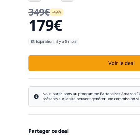
349€
-49%
179€
Expiration : il y a 8 mois
Voir le deal
Nous participons au programme Partenaires Amazon EU ain
Info
présents sur le site peuvent générer une commission si 
Partager ce deal