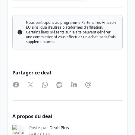
Nous participons au programme Partenaires Amazon
EU ainsi qu’à d’autres plateformes d’affiliation.
Certains liens présents sur le site peuvent générer
Info
une commission si vous effectuez un achat, sans frais
supplémentaires.
Partager ce deal
Facebook
Twitter
WhatsApp
Reddit
LinkedIn
Partager par Email
A propos du deal
Posté par
DealsPlus
il y a 1 an