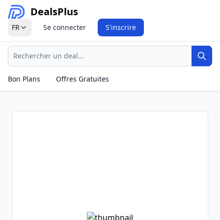
Deals
Plus
FR
Se connecter
S'inscrire
Recherche
Rech
Bon Plans
Offres Gratuites