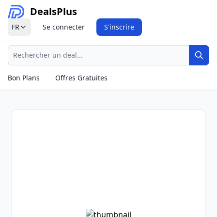
Deals
Plus
FR
Se connecter
S'inscrire
Recherche
Rech
Bon Plans
Offres Gratuites