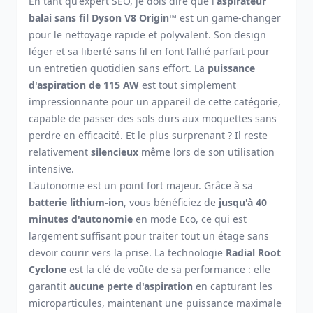
En tant qu'expert SEO, je dois dire que l'
aspirateur
balai sans fil Dyson V8 Origin™
est un game-changer
pour le nettoyage rapide et polyvalent. Son design
léger et sa liberté sans fil en font l'allié parfait pour
un entretien quotidien sans effort. La
puissance
d'aspiration de 115 AW
est tout simplement
impressionnante pour un appareil de cette catégorie,
capable de passer des sols durs aux moquettes sans
perdre en efficacité. Et le plus surprenant ? Il reste
relativement
silencieux
même lors de son utilisation
intensive.
L'autonomie est un point fort majeur. Grâce à sa
batterie lithium-ion
, vous bénéficiez de
jusqu'à 40
minutes d'autonomie
en mode Eco, ce qui est
largement suffisant pour traiter tout un étage sans
devoir courir vers la prise. La technologie
Radial Root
Cyclone
est la clé de voûte de sa performance : elle
garantit
aucune perte d'aspiration
en capturant les
microparticules, maintenant une puissance maximale