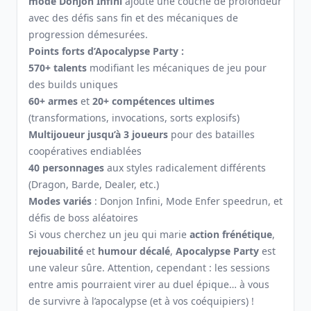
mode Donjon Infini
ajoute une couche de profondeur
avec des défis sans fin et des mécaniques de
progression démesurées.
Points forts d’Apocalypse Party :
570+ talents
modifiant les mécaniques de jeu pour
des builds uniques
60+ armes
et
20+ compétences ultimes
(transformations, invocations, sorts explosifs)
Multijoueur jusqu’à 3 joueurs
pour des batailles
coopératives endiablées
40 personnages
aux styles radicalement différents
(Dragon, Barde, Dealer, etc.)
Modes variés
: Donjon Infini, Mode Enfer speedrun, et
défis de boss aléatoires
Si vous cherchez un jeu qui marie
action frénétique
,
rejouabilité
et
humour décalé
,
Apocalypse Party
est
une valeur sûre. Attention, cependant : les sessions
entre amis pourraient virer au duel épique… à vous
de survivre à l’apocalypse (et à vos coéquipiers) !