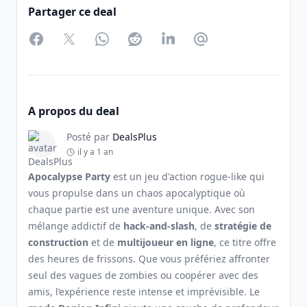
Partager ce deal
Facebook
Twitter
WhatsApp
Reddit
LinkedIn
Partager par Email
A propos du deal
Posté par
DealsPlus
il y a 1 an
Apocalypse Party
est un jeu d'action rogue-like qui
vous propulse dans un chaos apocalyptique où
chaque partie est une aventure unique. Avec son
mélange addictif de
hack-and-slash
, de
stratégie de
construction
et de
multijoueur en ligne
, ce titre offre
des heures de frissons. Que vous préfériez affronter
seul des vagues de zombies ou coopérer avec des
amis, l’expérience reste intense et imprévisible. Le