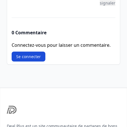
signaler
0 Commentaire
Connectez-vous pour laisser un commentaire.
Se connecter
Footer
Deal Plus est un site communautaire de partages de bons