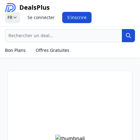
Deals
Plus
FR
Se connecter
S'inscrire
Recherche
Rech
Bon Plans
Offres Gratuites