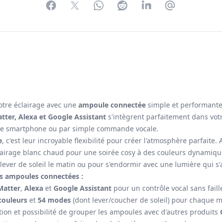
Facebook
Twitter
WhatsApp
Reddit
LinkedIn
Partager par 
otre éclairage avec une
ampoule connectée
simple et performante 
tter, Alexa et Google Assistant
s'intègrent parfaitement dans vot
otre smartphone ou par simple commande vocale.
e
, c'est leur incroyable flexibilité pour créer l'atmosphère parfaite.
airage blanc chaud pour une soirée cosy à des couleurs dynamiques
lever de soleil le matin ou pour s'endormir avec une lumière qui s
es ampoules connectées :
Matter
,
Alexa
et
Google Assistant
pour un contrôle vocal sans faill
couleurs
et
54 modes
(dont lever/coucher de soleil) pour chaque 
on et possibilité de grouper les ampoules avec d'autres produits