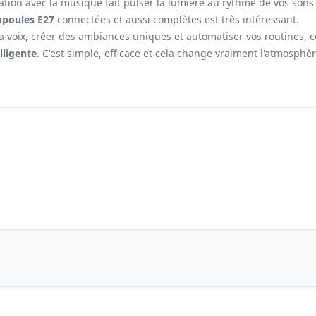
ion avec la musique fait pulser la lumière au rythme de vos sons (
poules E27
connectées et aussi complètes est très intéressant.
à la voix, créer des ambiances uniques et automatiser vos routines, 
lligente
. C'est simple, efficace et cela change vraiment l'atmosphèr