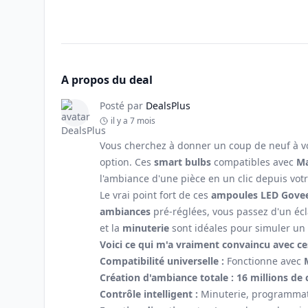
A propos du deal
Posté par
DealsPlus
il y a 7 mois
Vous cherchez à donner un coup de neuf à v
option. Ces
smart bulbs
compatibles avec
Ma
l'ambiance d'une pièce en un clic depuis v
Le vrai point fort de ces
ampoules LED Gove
ambiances
pré-réglées, vous passez d'un écl
et la
minuterie
sont idéales pour simuler un 
Voici ce qui m'a vraiment convaincu avec c
Compatibilité universelle :
Fonctionne avec
Création d'ambiance totale :
16 millions de 
Contrôle intelligent :
Minuterie, programmati