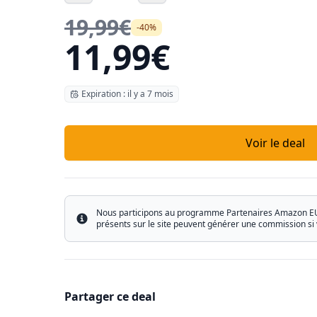
19,99€
-40%
11,99€
Expiration : il y a 7 mois
Voir le deal
Nous participons au programme Partenaires Amazon EU ain
Info
présents sur le site peuvent générer une commission si 
Partager ce deal