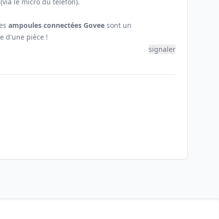
via le micro du téléfon).
ces
ampoules connectées Govee
sont un
e d'une pièce !
signaler