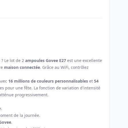
Email
? Le lot de 2
ampoules Govee E27
est une excellente
re
maison connectée
. Grâce au WiFi, contrôlez
 Avec
16 millions de couleurs personnalisables
et
54
 pour une fête. La fonction de variation d'intensité
'atténue progressivement.
e.
moment de la journée.
Govee
.