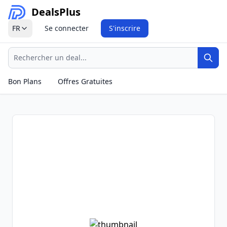
Deals
Plus
FR
Se connecter
S'inscrire
Recherche
Rech
Bon Plans
Offres Gratuites