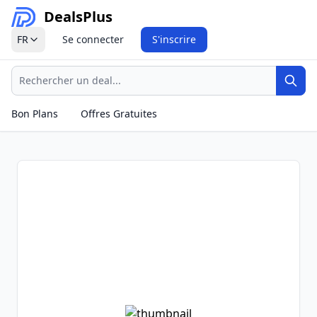
Deals
Plus
FR
Se connecter
S'inscrire
Recherche
Rech
Bon Plans
Offres Gratuites