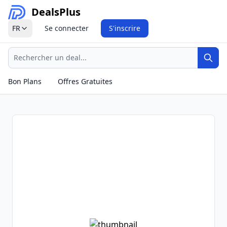
Deals
Plus
FR
Se connecter
S'inscrire
Recherche
Rech
Bon Plans
Offres Gratuites