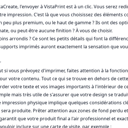
Create, l'envoyer à VistaPrint est à un clic. Vous serez redi
tre impression. C'est là que vous choisissez des éléments 
 peu plus premium, ou le haut de gamme ? Ils ont des opti
ate, ou peut-être aucune finition ? À vous de choisir.
ns arrondis ? Ce sont les petits détails qui font la différenc
s supports imprimés auront exactement la sensation que vo
r
 si vous prévoyez d'imprimer, faites attention à la fonction 
our votre contenu. Tout ce qui se trouve en dehors de cette 
er votre texte et vos images importants à l'intérieur de cett
mple mais très utile de s'assurer que votre design se traduit
impression physique implique quelques considérations clés
le sera produite. Prêter attention aux zones de fond perdu 
 garantit que votre produit final a l'air professionnel et e
ouloir inclure sur une carte de visite, par exemple :